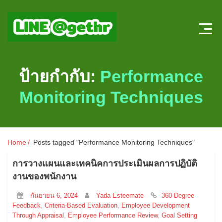
Home
ป้ายกำกับ:
Performance
บทความ HR
Monitoring Techniques
ลงตำแหน่งใหม่
สมัครงาน
Home
Posts tagged "Performance Monitoring Techniques"
แบบทดสอบความรู้ HR หน้าใหม่
การวางแผนและเทคนิคการประเมินผลการปฏิบัติ
งานของพนักงาน
ระบบประเมินผลออนไลน์
กันยายน 6, 2024
Yada Esteemate
360-Degree
Feedback
,
Criteria-Based Evaluation
,
Employee Development
Through Appraisal
,
Employee Performance Review
,
Goal Setting