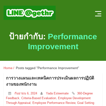
Home
ป้ายกำกับ:
Performance
บทความ HR
Improvement
ลงตำแหน่งใหม่
สมัครงาน
Home
Posts tagged "Performance Improvement"
แบบทดสอบความรู้ HR หน้าใหม่
การวางแผนและเทคนิคการประเมินผลการปฏิบัติ
งานของพนักงาน
ระบบประเมินผลออนไลน์
กันยายน 6, 2024
Yada Esteemate
360-Degree
Feedback
,
Criteria-Based Evaluation
,
Employee Development
Through Appraisal
,
Employee Performance Review
,
Goal Setting