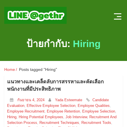
Home
ป้ายกำกับ:
Hiring
บทความ HR
ลงตำแหน่งใหม่
Home
Posts tagged "Hiring"
สมัครงาน
แนวทางและเคล็ดลับการสรรหาและคัดเลือก
แบบทดสอบความรู้ HR หน้าใหม่
พนักงานที่มีประสิทธิภาพ
กันยายน 4, 2024
Yada Esteemate
Candidate
ระบบประเมินผลออนไลน์
Evaluation
,
Effective Employee Selection
,
Employee Qualities
,
Employee Recruitment
,
Employee Retention
,
Employee Selection
,
Hiring
,
Hiring Potential Employees
,
Job Interview
,
Recruitment And
Selection Process
,
Recruitment Techniques
,
Recruitment Tools
,