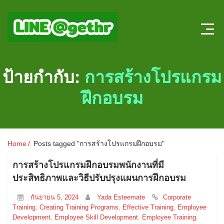
Home
ป้ายกำกับ:
การสร้างโปรแกรม
บทความ HR
ฝึกอบรม
ลงตำแหน่งใหม่
สมัครงาน
Home
Posts tagged "การสร้างโปรแกรมฝึกอบรม"
แบบทดสอบความรู้ HR หน้าใหม่
การสร้างโปรแกรมฝึกอบรมพนักงานที่มี
ประสิทธิภาพและวิธีปรับปรุงแผนการฝึกอบรม
ระบบประเมินผลออนไลน์
กันยายน 5, 2024
Yada Esteemate
Corporate
Training
,
Creating Training Programs
,
Effective Training
,
Employee
Development
,
Employee Skill Development
,
Employee Training
,