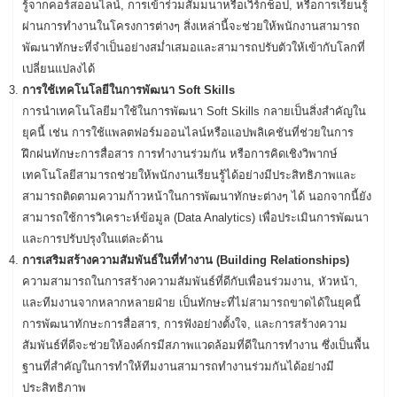
รู้จากคอร์สออนไลน์, การเข้าร่วมสัมมนาหรือเวิร์กช็อป, หรือการเรียนรู้
ผ่านการทำงานในโครงการต่างๆ สิ่งเหล่านี้จะช่วยให้พนักงานสามารถ
พัฒนาทักษะที่จำเป็นอย่างสม่ำเสมอและสามารถปรับตัวให้เข้ากับโลกที่
เปลี่ยนแปลงได้
การใช้เทคโนโลยีในการพัฒนา Soft Skills
การนำเทคโนโลยีมาใช้ในการพัฒนา Soft Skills กลายเป็นสิ่งสำคัญใน
ยุคนี้ เช่น การใช้แพลตฟอร์มออนไลน์หรือแอปพลิเคชันที่ช่วยในการ
ฝึกฝนทักษะการสื่อสาร การทำงานร่วมกัน หรือการคิดเชิงวิพากษ์
เทคโนโลยีสามารถช่วยให้พนักงานเรียนรู้ได้อย่างมีประสิทธิภาพและ
สามารถติดตามความก้าวหน้าในการพัฒนาทักษะต่างๆ ได้ นอกจากนี้ยัง
สามารถใช้การวิเคราะห์ข้อมูล (Data Analytics) เพื่อประเมินการพัฒนา
และการปรับปรุงในแต่ละด้าน
การเสริมสร้างความสัมพันธ์ในที่ทำงาน (Building Relationships)
ความสามารถในการสร้างความสัมพันธ์ที่ดีกับเพื่อนร่วมงาน, หัวหน้า,
และทีมงานจากหลากหลายฝ่าย เป็นทักษะที่ไม่สามารถขาดได้ในยุคนี้
การพัฒนาทักษะการสื่อสาร, การฟังอย่างตั้งใจ, และการสร้างความ
สัมพันธ์ที่ดีจะช่วยให้องค์กรมีสภาพแวดล้อมที่ดีในการทำงาน ซึ่งเป็นพื้น
ฐานที่สำคัญในการทำให้ทีมงานสามารถทำงานร่วมกันได้อย่างมี
ประสิทธิภาพ