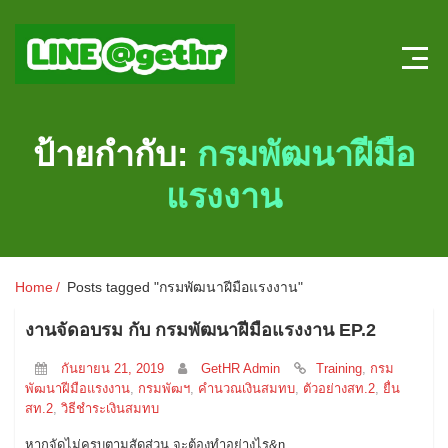
Home
ป้ายกำกับ:
กรมพัฒนาฝีมือ
บทความ HR
แรงงาน
ลงตำแหน่งใหม่
สมัครงาน
Home
Posts tagged "กรมพัฒนาฝีมือแรงงาน"
แบบทดสอบความรู้ HR หน้าใหม่
งานจัดอบรม กับ กรมพัฒนาฝีมือแรงงาน EP.2
ระบบประเมินผลออนไลน์
กันยายน 21, 2019
GetHR Admin
Training
,
กรม
พัฒนาฝีมือแรงงาน
,
กรมพัฒฯ
,
คำนวณเงินสมทบ
,
ตัวอย่างสท.2
,
ยื่น
สท.2
,
วิธีชำระเงินสมทบ
หากจัดไม่ครบตามสัดส่วน จะต้องทำอย่างไร&n